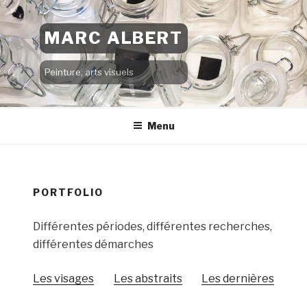
Aller
MARC ALBERT
au
contenu
Peinture, arts visuels
principal
Menu
PORTFOLIO
Différentes périodes, différentes recherches,
différentes démarches
Les visages
Les abstraits
Les dernières